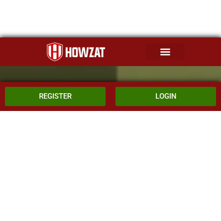
REGISTER
LOGIN
Tag: 99